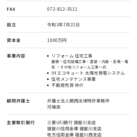
FAX
072-812-3511
設立
令和3年7月21日
資本金
1000万円
事業内容
リフォーム 住宅工事
屋根・住宅設備工事・塗装・内装・足場・電
気 ・その他リフォーム工事一式
IH エコキュート 太陽光発電システム
住宅メンテナンス事業
不動産売買 仲介
顧問弁護士
弁護士法人関西法律特許事務所
河端直
主要取引銀行
三菱UFJ銀行 寝屋川支店
寝屋川信用金庫 寝屋川支店
枚方信用金庫 寝屋川西支店