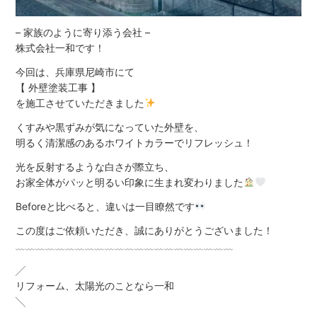
– 家族のように寄り添う会社 –
株式会社一和です！
今回は、兵庫県尼崎市にて
【 外壁塗装工事 】
を施工させていただきました
くすみや黒ずみが気になっていた外壁を、
明るく清潔感のあるホワイトカラーでリフレッシュ！
光を反射するような白さが際立ち、
お家全体がパッと明るい印象に生まれ変わりました
Beforeと比べると、違いは一目瞭然です
この度はご依頼いただき、誠にありがとうございました！
﹏﹏﹏﹏﹏﹏﹏﹏﹏﹏﹏﹏﹏﹏﹏﹏﹏﹏﹏﹏﹏﹏
╱
リフォーム、太陽光のことなら一和
╲