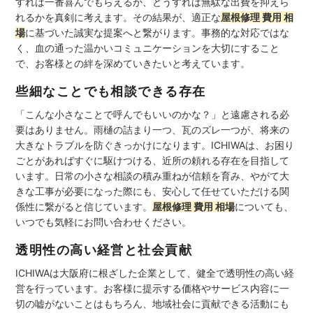
すれば一番喜んでもらえるか、どうすれば無駄な出費を抑えら
れるかを真剣に考えます。その結果が、適正な
屋根修理 費用 相
場
に基づいた誠実な提案へと繋がります。事務的な対応ではな
く、血の通った温かいコミュニケーションを大切にすること
で、お客様との絆を深めていきたいと考えています。
些細なことでも相談できる存在
「こんな小さなことで呼んでもいいのかな？」と遠慮される必
要はありません。雨樋の詰まり一つ、瓦のズレ一つが、将来の
大きなトラブルを防ぐきっかけになります。ICHIWAは、お困り
ごとがあればすぐに駆けつける、近所の頼れる存在を目指して
います。日常の小さな相談の積み重ねが信頼を育み、やがて大
きな工事が必要になった際にも、安心して任せていただける関
係性に繋がると信じています。
屋根修理 費用 相場
についても、
いつでも気軽にお問い合わせください。
透明性の高い経営と社会貢献
ICHIWAは大阪府に根ざした企業として、健全で透明性の高い経
営を行っています。お客様に提示する価格やサービス内容に一
切の嘘がないことはもちろん、地域社会に貢献できる活動にも