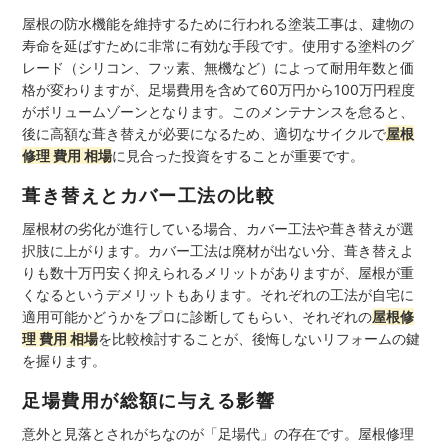
屋根の防水機能を維持するために行われる塗装工事は、建物の
寿命を延ばすために非常に有効な手段です。使用する塗料のグ
レード（シリコン、フッ素、無機など）によって耐用年数と価
格が変わりますが、足場費用を含めて60万円から100万円程度
がボリュームゾーンとなります。このメンテナンスを怠ると、
後に高額な葺き替えが必要になるため、適切なサイクルで
屋根
修理 費用 相場
に見合った投資をすることが重要です。
葺き替えとカバー工法の比較
屋根材の劣化が進行している場合、カバー工法や葺き替えが選
択肢に上がります。カバー工法は廃材が出ない分、葺き替えよ
りも数十万円安く抑えられるメリットがありますが、屋根が重
くなるというデメリットもあります。それぞれの工法が自宅に
適用可能かどうかをプロに診断してもらい、それぞれの
屋根修
理 費用 相場
を比較検討することが、後悔しないリフォームの鍵
を握ります。
足場費用が総額に与える影響
意外と見落とされがちなのが「足場代」の存在です。屋根修理