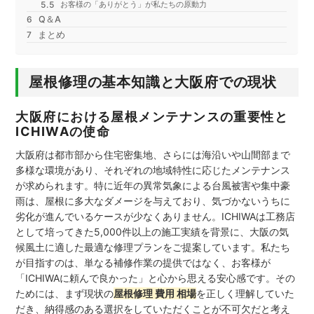
お客様の「ありがとう」が私たちの原動力
Q＆A
まとめ
屋根修理の基本知識と大阪府での現状
大阪府における屋根メンテナンスの重要性と
ICHIWAの使命
大阪府は都市部から住宅密集地、さらには海沿いや山間部まで
多様な環境があり、それぞれの地域特性に応じたメンテナンス
が求められます。特に近年の異常気象による台風被害や集中豪
雨は、屋根に多大なダメージを与えており、気づかないうちに
劣化が進んでいるケースが少なくありません。ICHIWAは工務店
として培ってきた5,000件以上の施工実績を背景に、大阪の気
候風土に適した最適な修理プランをご提案しています。私たち
が目指すのは、単なる補修作業の提供ではなく、お客様が
「ICHIWAに頼んで良かった」と心から思える安心感です。その
ためには、まず現状の
屋根修理 費用 相場
を正しく理解していた
だき、納得感のある選択をしていただくことが不可欠だと考え