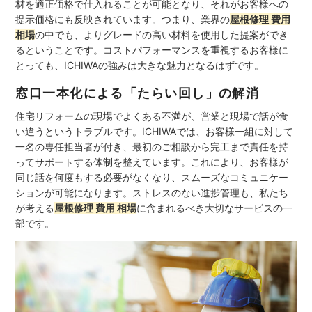
材を適正価格で仕入れることが可能となり、それがお客様への
提示価格にも反映されています。つまり、業界の
屋根修理 費用
相場
の中でも、よりグレードの高い材料を使用した提案ができ
るということです。コストパフォーマンスを重視するお客様に
とっても、ICHIWAの強みは大きな魅力となるはずです。
窓口一本化による「たらい回し」の解消
住宅リフォームの現場でよくある不満が、営業と現場で話が食
い違うというトラブルです。ICHIWAでは、お客様一組に対して
一名の専任担当者が付き、最初のご相談から完工まで責任を持
ってサポートする体制を整えています。これにより、お客様が
同じ話を何度もする必要がなくなり、スムーズなコミュニケー
ションが可能になります。ストレスのない進捗管理も、私たち
が考える
屋根修理 費用 相場
に含まれるべき大切なサービスの一
部です。