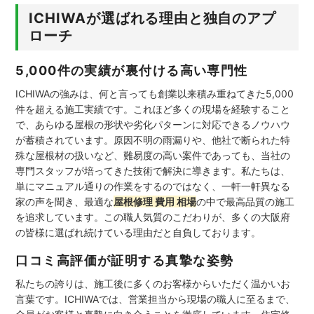
ICHIWAが選ばれる理由と独自のアプ
ローチ
5,000件の実績が裏付ける高い専門性
ICHIWAの強みは、何と言っても創業以来積み重ねてきた5,000
件を超える施工実績です。これほど多くの現場を経験すること
で、あらゆる屋根の形状や劣化パターンに対応できるノウハウ
が蓄積されています。原因不明の雨漏りや、他社で断られた特
殊な屋根材の扱いなど、難易度の高い案件であっても、当社の
専門スタッフが培ってきた技術で解決に導きます。私たちは、
単にマニュアル通りの作業をするのではなく、一軒一軒異なる
家の声を聞き、最適な
屋根修理 費用 相場
の中で最高品質の施工
を追求しています。この職人気質のこだわりが、多くの大阪府
の皆様に選ばれ続けている理由だと自負しております。
口コミ高評価が証明する真摯な姿勢
私たちの誇りは、施工後に多くのお客様からいただく温かいお
言葉です。ICHIWAでは、営業担当から現場の職人に至るまで、