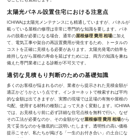
太陽光パネル設置住宅における注意点
ICHIWAは太陽光メンテナンスにも精通していますが、パネルが
載っている屋根の修理は非常に専門的な知識を要します。パネ
ルの脱着が必要になる場合、通常の
屋根修理 費用 相場
に加え
て、電気工事や架台の再設置費用が発生するため、トータルの
コストを正確に見積もる必要があります。太陽光発電の効率を
維持しながら屋根の寿命を延ばすためには、両方の知識を兼ね
備えた専門業者による診断が不可欠です。
適切な見積もり判断のための基礎知識
多くのお客様が悩まれるのが、業者から提示された見積金額が
適正かどうかという点です。インターネットで検索すれば平均
的な金額は出てきますが、実際の現場では足場の有無や屋根の
勾配、使用する材料の種類によって大きく変動します。ICHIWA
では、お見積もり前に必ず詳細な住宅点検を無料で行い、なぜ
その工法が必要なのか、その金額がなぜ
屋根修理 費用 相場
から
見て妥当なのかを徹底的に説明いたします。透明性の高い価格
提示こそが、私たちが掲げる「一生のお付き合い」の土台にな