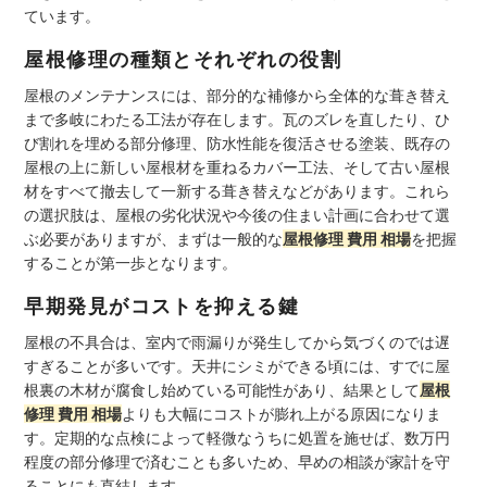
ています。
屋根修理の種類とそれぞれの役割
屋根のメンテナンスには、部分的な補修から全体的な葺き替え
まで多岐にわたる工法が存在します。瓦のズレを直したり、ひ
び割れを埋める部分修理、防水性能を復活させる塗装、既存の
屋根の上に新しい屋根材を重ねるカバー工法、そして古い屋根
材をすべて撤去して一新する葺き替えなどがあります。これら
の選択肢は、屋根の劣化状況や今後の住まい計画に合わせて選
ぶ必要がありますが、まずは一般的な
屋根修理 費用 相場
を把握
することが第一歩となります。
早期発見がコストを抑える鍵
屋根の不具合は、室内で雨漏りが発生してから気づくのでは遅
すぎることが多いです。天井にシミができる頃には、すでに屋
根裏の木材が腐食し始めている可能性があり、結果として
屋根
修理 費用 相場
よりも大幅にコストが膨れ上がる原因になりま
す。定期的な点検によって軽微なうちに処置を施せば、数万円
程度の部分修理で済むことも多いため、早めの相談が家計を守
ることにも直結します。