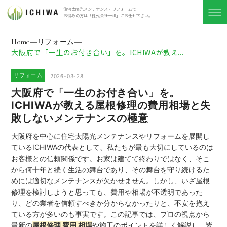
住宅太陽光メンテナンス・リフォームで
お悩みの方は「株式会社⼀和」にお任せ下さい。
Home
リフォーム
大阪府で「一生のお付き合い」を。ICHIWAが教え...
リフォーム
2026-03-28
大阪府で「一生のお付き合い」を。
ICHIWAが教える屋根修理の費用相場と失
敗しないメンテナンスの極意
大阪府を中心に住宅太陽光メンテナンスやリフォームを展開し
ているICHIWAの代表として、私たちが最も大切にしているのは
お客様との信頼関係です。お家は建てて終わりではなく、そこ
から何十年と続く生活の舞台であり、その舞台を守り続けるた
めには適切なメンテナンスが欠かせません。しかし、いざ屋根
修理を検討しようと思っても、費用や相場が不透明であった
り、どの業者を信頼すべきか分からなかったりと、不安を抱え
ている方が多いのも事実です。この記事では、プロの視点から
最新の
屋根修理 費用 相場
や施工のポイントを詳しく解説し、皆