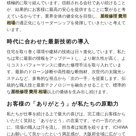
積極的に取り組んでいます。信頼される会社であり続けること
が、結果的にお客様に最高の安心を提供することに繋がると考
えているからです。業界全体の健全化を目指し、
屋根修理 費用
相場
の適正化にもリーダーシップを発揮していきたいと考えて
います。
時代に合わせた最新技術の導入
住宅を取り巻く環境や建材の技術は日々進化しています。私た
ちは常に最新の情報をアップデートし、より耐久性が高く、よ
りコストパフォーマンスに優れた修理手法を取り入れていま
す。最新のドローン診断や高性能な断熱材、次世代の太陽光シ
ステムなど、多角的な視点から「次の一手」を提案します。伝
統的な職人技と最新テクノロジーを融合させることで、標準的
な
屋根修理 費用 相場
以上の価値を生み出し続けます。
お客様の「ありがとう」が私たちの原動力
私たちが仕事を続ける上で最大の喜びは、完工後にお客様から
いただく笑顔と「ありがとう」の言葉です。その一言のため
に、現場の職人は汗を流し、担当者は知恵を絞ります。ICHIWA
にお願いして良かったという満足感が、大阪府全域に広がって