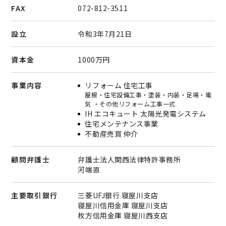
FAX
072-812-3511
設立
令和3年7月21日
資本金
1000万円
事業内容
リフォーム 住宅工事
屋根・住宅設備工事・塗装・内装・足場・電
気 ・その他リフォーム工事一式
IH エコキュート 太陽光発電システム
住宅メンテナンス事業
不動産売買 仲介
顧問弁護士
弁護士法人関西法律特許事務所
河端直
主要取引銀行
三菱UFJ銀行 寝屋川支店
寝屋川信用金庫 寝屋川支店
枚方信用金庫 寝屋川西支店