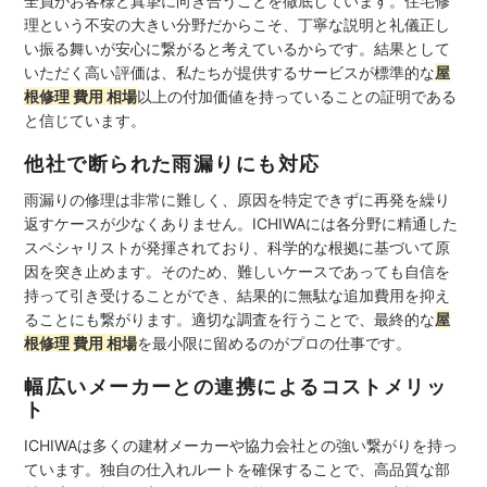
全員がお客様と真摯に向き合うことを徹底しています。住宅修
理という不安の大きい分野だからこそ、丁寧な説明と礼儀正し
い振る舞いが安心に繋がると考えているからです。結果として
いただく高い評価は、私たちが提供するサービスが標準的な
屋
根修理 費用 相場
以上の付加価値を持っていることの証明である
と信じています。
他社で断られた雨漏りにも対応
雨漏りの修理は非常に難しく、原因を特定できずに再発を繰り
返すケースが少なくありません。ICHIWAには各分野に精通した
スペシャリストが発揮されており、科学的な根拠に基づいて原
因を突き止めます。そのため、難しいケースであっても自信を
持って引き受けることができ、結果的に無駄な追加費用を抑え
ることにも繋がります。適切な調査を行うことで、最終的な
屋
根修理 費用 相場
を最小限に留めるのがプロの仕事です。
幅広いメーカーとの連携によるコストメリッ
ト
ICHIWAは多くの建材メーカーや協力会社との強い繋がりを持っ
ています。独自の仕入れルートを確保することで、高品質な部