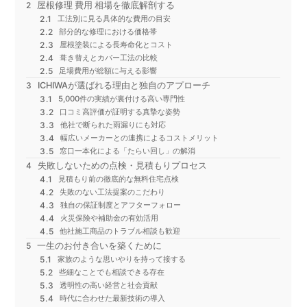
屋根修理 費用 相場を徹底解剖する
工法別に見る具体的な費用の目安
部分的な修理における価格帯
屋根塗装による長寿命化とコスト
葺き替えとカバー工法の比較
足場費用が総額に与える影響
ICHIWAが選ばれる理由と独自のアプローチ
5,000件の実績が裏付ける高い専門性
口コミ高評価が証明する真摯な姿勢
他社で断られた雨漏りにも対応
幅広いメーカーとの連携によるコストメリット
窓口一本化による「たらい回し」の解消
失敗しないための点検・見積もりプロセス
見積もり前の徹底的な無料住宅点検
失敗のない工法提案のこだわり
独自の保証制度とアフターフォロー
火災保険や補助金の有効活用
他社施工商品のトラブル相談も歓迎
一生のお付き合いを築くために
家族のような思いやりを持って接する
些細なことでも相談できる存在
透明性の高い経営と社会貢献
時代に合わせた最新技術の導入