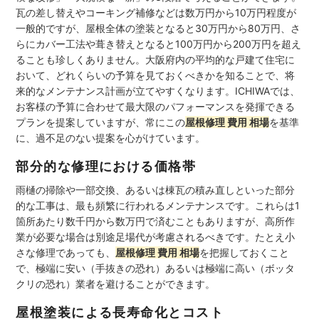
瓦の差し替えやコーキング補修などは数万円から10万円程度が
一般的ですが、屋根全体の塗装となると30万円から80万円、さ
らにカバー工法や葺き替えとなると100万円から200万円を超え
ることも珍しくありません。大阪府内の平均的な戸建て住宅に
おいて、どれくらいの予算を見ておくべきかを知ることで、将
来的なメンテナンス計画が立てやすくなります。ICHIWAでは、
お客様の予算に合わせて最大限のパフォーマンスを発揮できる
プランを提案していますが、常にこの
屋根修理 費用 相場
を基準
に、過不足のない提案を心がけています。
部分的な修理における価格帯
雨樋の掃除や一部交換、あるいは棟瓦の積み直しといった部分
的な工事は、最も頻繁に行われるメンテナンスです。これらは1
箇所あたり数千円から数万円で済むこともありますが、高所作
業が必要な場合は別途足場代が考慮されるべきです。たとえ小
さな修理であっても、
屋根修理 費用 相場
を把握しておくこと
で、極端に安い（手抜きの恐れ）あるいは極端に高い（ボッタ
クリの恐れ）業者を避けることができます。
屋根塗装による長寿命化とコスト