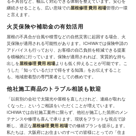
る不具合など、幅広く対応できる体制を整えています。安心を
継続させることも、広い意味での
屋根修理 費用 相場
管理の一環
と言えます。
火災保険や補助金の有効活用
屋根の不具合が台風や積雪などの自然災害に起因する場合、火
災保険が適用される可能性があります。ICHIWAでは保険申請の
アドバイスも行っており、お客様の自己負担を軽減できる提案
を積極的に行っています。保険が適用されれば、実質的な持ち
出しを
屋根修理 費用 相場
よりも低く抑えることが可能です。こ
うした「知っているだけで得をする知識」をお伝えすること
も、地域密着型の専門業者としての務めです。
他社施工商品のトラブル相談も歓迎
「以前別の会社で太陽光や屋根を直したけれど、連絡が取れな
くなった」というご相談をいただくことが増えています。
ICHIWAでは自社施工案件に限らず、他社が施工した箇所のメン
テナンスや修理も喜んで承ります。現状をフラットな視点で診
断し、適正な
屋根修理 費用 相場
での修繕プランを提示します。
私たちは、大阪府にお住まいのすべての皆様にとっての「住ま