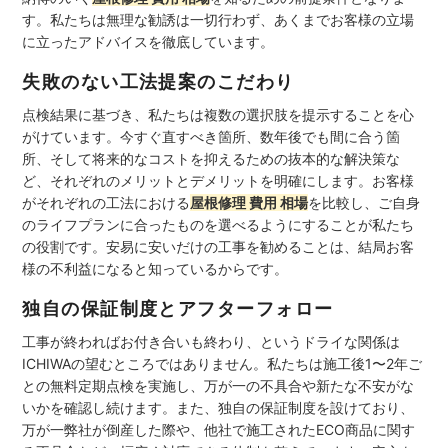
す。私たちは無理な勧誘は一切行わず、あくまでお客様の立場
に立ったアドバイスを徹底しています。
失敗のない工法提案のこだわり
点検結果に基づき、私たちは複数の選択肢を提示することを心
がけています。今すぐ直すべき箇所、数年後でも間に合う箇
所、そして将来的なコストを抑えるための抜本的な解決策な
ど、それぞれのメリットとデメリットを明確にします。お客様
がそれぞれの工法における
屋根修理 費用 相場
を比較し、ご自身
のライフプランに合ったものを選べるようにすることが私たち
の役割です。安易に安いだけの工事を勧めることは、結局お客
様の不利益になると知っているからです。
独自の保証制度とアフターフォロー
工事が終わればお付き合いも終わり、というドライな関係は
ICHIWAの望むところではありません。私たちは施工後1〜2年ご
との無料定期点検を実施し、万が一の不具合や新たな不安がな
いかを確認し続けます。また、独自の保証制度を設けており、
万が一弊社が倒産した際や、他社で施工されたECO商品に関す