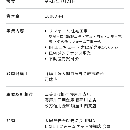
設立
令和3年7月21日
資本金
1000万円
事業内容
リフォーム 住宅工事
屋根・住宅設備工事・塗装・内装・足場・電
気 ・その他リフォーム工事一式
IH エコキュート 太陽光発電システム
住宅メンテナンス事業
不動産売買 仲介
顧問弁護士
弁護士法人関西法律特許事務所
河端直
主要取引銀行
三菱UFJ銀行 寝屋川支店
寝屋川信用金庫 寝屋川支店
枚方信用金庫 寝屋川西支店
加盟
太陽光安全保安協会 JPMA
LIXILリフォームネット登録店 会員