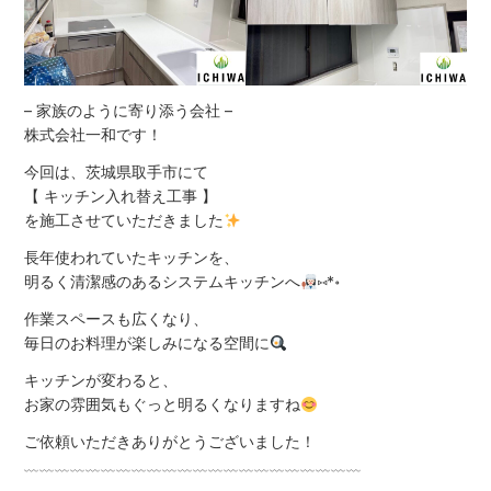
– 家族のように寄り添う会社 –
株式会社一和です！
今回は、茨城県取手市にて
【 キッチン入れ替え工事 】
を施工させていただきました
長年使われていたキッチンを、
明るく清潔感のあるシステムキッチンへ
⑅*॰
作業スペースも広くなり、
毎日のお料理が楽しみになる空間に
キッチンが変わると、
お家の雰囲気もぐっと明るくなりますね
ご依頼いただきありがとうございました！
﹏﹏﹏﹏﹏﹏﹏﹏﹏﹏﹏﹏﹏﹏﹏﹏﹏﹏﹏﹏﹏﹏