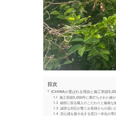
目次
ICHIWAが選ばれる理由と施工実績5,0
施工実績5,000件に裏打ちされた確
細部に宿る職人のこだわりと厳格な
誠実な対応が繋ぐお客様からの高い
安心感を最大化する窓口一本化の専