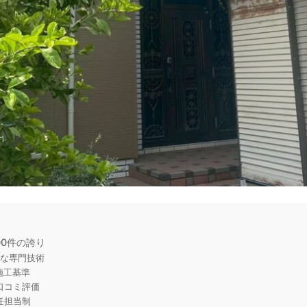
00件の誇り
かな専門技術
施工基準
口コミ評価
任担当制