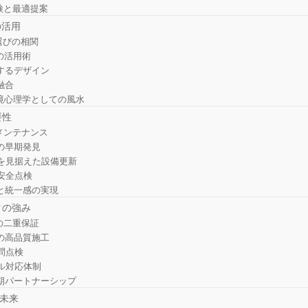
検と最適提案
の活用
選びの相関
の活用術
するデザイン
融合
境心理学としての風水
要性
メンテナンス
の早期発見
を見据えた設備更新
安全点検
と統一感の実現
クの強み
の二重保証
の高品質施工
問点検
ル対応体制
期パートナーシップ
の未来