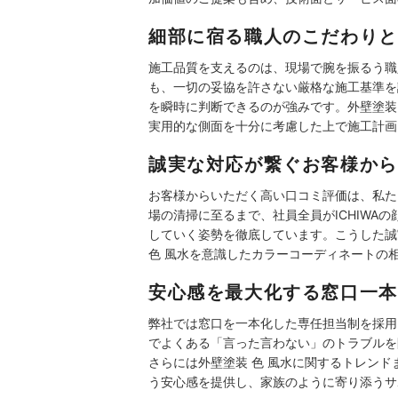
細部に宿る職人のこだわりと
施工品質を支えるのは、現場で腕を振るう職
も、一切の妥協を許さない厳格な施工基準を
を瞬時に判断できるのが強みです。外壁塗装
実用的な側面を十分に考慮した上で施工計画
誠実な対応が繋ぐお客様から
お客様からいただく高い口コミ評価は、私た
場の清掃に至るまで、社員全員がICHIW
していく姿勢を徹底しています。こうした誠
色 風水を意識したカラーコーディネートの
安心感を最大化する窓口一本
弊社では窓口を一本化した専任担当制を採用
でよくある「言った言わない」のトラブルを
さらには外壁塗装 色 風水に関するトレン
う安心感を提供し、家族のように寄り添うサ