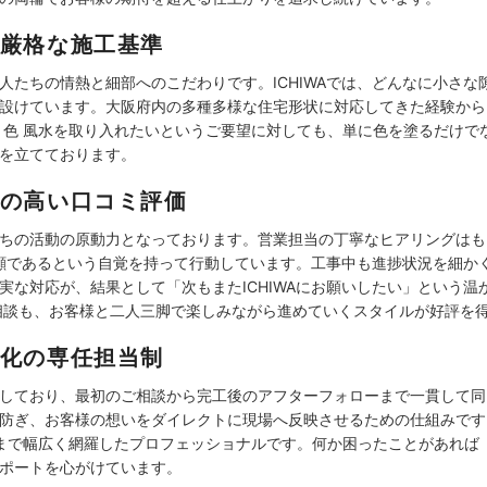
厳格な施工基準
人たちの情熱と細部へのこだわりです。ICHIWAでは、どんなに小さ
設けています。大阪府内の多種多様な住宅形状に対応してきた経験から
 色 風水を取り入れたいというご要望に対しても、単に色を塗るだけで
を立てております。
の高い口コミ評価
ちの活動の原動力となっております。営業担当の丁寧なヒアリングはも
Aの顔であるという自覚を持って行動しています。工事中も進捗状況を細
実な対応が、結果として「次もまたICHIWAにお願いしたい」という
相談も、お客様と二人三脚で楽しみながら進めていくスタイルが好評を
化の専任担当制
しており、最初のご相談から完工後のアフターフォローまで一貫して同
防ぎ、お客様の想いをダイレクトに現場へ反映させるための仕組みです
ドまで幅広く網羅したプロフェッショナルです。何か困ったことがあれば
ポートを心がけています。