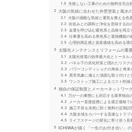
失敗しない工事のための無料住宅点
大阪の気候に合わせた外壁塗装と風水
大阪の過酷な気候と運気を整える色
街並みとの調和と浄化を意味する白
金運を呼び込む暖色系と品格を両立
仕事運を高める寒色系と遮熱機能の
心理的満足感と資産価値を高める環
太陽光メンテナンスとリフォームの重
太陽光発電の効率最大化とトータル
パネル下の劣化対策と隠れたリスク
パワーコンディショナの寿命と将来
異常気象に備えた強固な取り付けと
ワンストップ施工によるコスト削減
独自の保証制度とメーカーネットワー
万が一の事態にも対応する業界独自
メーカー直接提携による適正価格で
施工不良を未然に防ぐ無料の定期訪
大阪全域をカバーする迅速なトラブ
ライフステージの変化に寄り添う長
ICHIWAが描く「一生のお付き合い」