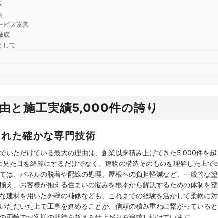
係
合
ービス改善
徹底
として
理由と施工実績5,000件の誇り
された確かな専門技術
でいただけている最大の理由は、創業以来積み上げてきた5,000件を
、単に見た目を綺麗にするだけでなく、建物の構造そのものを理解した上
ては、パネルの脱着や配線の処理、屋根への負担軽減など、一般的な塗
揃え、お客様が抱える住まいの悩みを根本から解決するための体制を整
な建材を用いた外壁の補修なども、これまでの経験を活かして柔軟に対
いただいた上で工事を進めることが、信頼の積み重ねに繋がっていると自
の両輪でお客様の期待を超える仕上がりを追求し続けています。