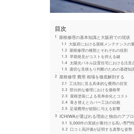
目次
屋根修理の基本知識と大阪府での現状
大阪府における屋根メンテナンスの重要
屋根修理の種類とそれぞれの役割
早期発見がコストを抑える鍵
太陽光パネル設置住宅における注意
適切な見積もり判断のための基礎知
屋根修理 費用 相場を徹底解剖する
工法別に見る具体的な費用の目安
部分的な修理における価格帯
屋根塗装による長寿命化とコスト
葺き替えとカバー工法の比較
足場費用が総額に与える影響
ICHIWAが選ばれる理由と独自のアプ
5,000件の実績が裏付ける高い専門
口コミ高評価が証明する真摯な姿勢