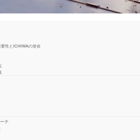
性とICHIWAの使命
点
識
ローチ
性