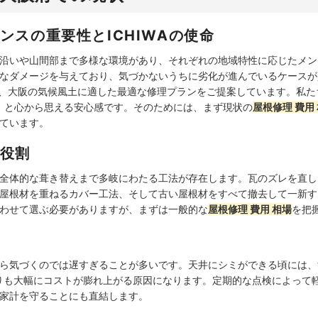
ンスの重要性とICHIWAの使命
沿いや山間部まで多様な環境があり、それぞれの地域特性に応じたメン
なダメージを与えており、気づかないうちに劣化が進んでいるケースが少
景に、大阪の気候風土に適した最適な修理プランをご提案しています。私
た」と心から思える安心感です。そのためには、まず現状の
屋根修理 費用
ています。
役割
全体的な葺き替えまで多岐にわたる工法が存在します。瓦のズレを直し
屋根材を重ねるカバー工法、そして古い屋根材をすべて撤去して一新す
わせて選ぶ必要がありますが、まずは一般的な
屋根修理 費用 相場
を把
ら気づくのでは遅すぎることが多いです。天井にシミができる頃には、
りも大幅にコストが膨れ上がる原因になります。定期的な点検によって
家計を守ることにも直結します。