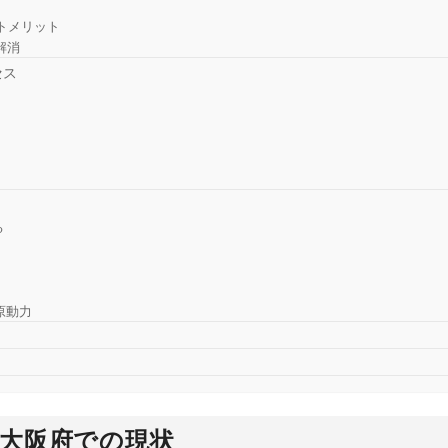
トメリット
解消
セス
る
原動力
大阪府での現状